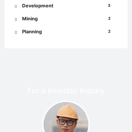
Development
3
Mining
2
Planning
2
For a investor Inquiry