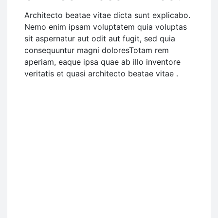
Architecto beatae vitae dicta sunt explicabo.
Nemo enim ipsam voluptatem quia voluptas
sit aspernatur aut odit aut fugit, sed quia
consequuntur magni doloresTotam rem
aperiam, eaque ipsa quae ab illo inventore
veritatis et quasi architecto beatae vitae .
DataRobot’s
platform makes my
work exciting, my
job fun, and the
results more
accurate and
timely — it’s almost
like magic!