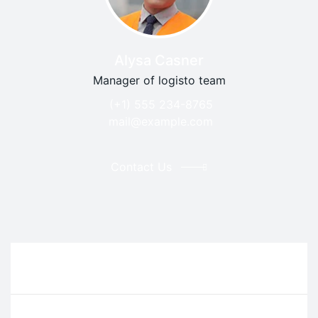
Alysa Casner
Manager of logisto team
(+1) 555 234-8765
mail@example.com
Contact Us
Tag Cloud