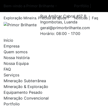
Skip
Bem-vindo a Primor Brilhante -
Portfólio
|
to
content
Rua Amílcar Cabral #17 B
Exploração Mineira.
Precisa de ajuda ?
Notícias
|
Faq
Ingombotas, Luanda
geral@primorbrilhante.com
Horário: 08:00 - 17:00
Início
Empresa
Quem somos
Nossa história
Nossa Equipa
FAQ
Serviços
Mineração Subterrânea
Mineração & Exploração
Equipamento Pesado
Mineração Convencional
Portfolio